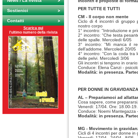
News / La rivista
Incontri e proposte di formaz
PER TUTTE E TUTTI
Sostienici
CM - ll corpo non mente
Contatti
Ciclo di 4 incontri di gruppo 
nostro corpo
Scarica qui
1° incontro: “Introduzione e pr
l'ultimo numero della rivista
2° incontro: “Che testa pesante!
delle spalle. Mercoledì 6/05
3° incontro: “Mi manca il res
dell'addome. Mercoledì 20/05
4° incontro: “Con la coda tra 
delle pelvi. Mercoledì 3/06
Gli incontri si tengono in orari
Conduce: Elena Canzi - psicol
Modalità: in presenza. Parte
PER DONNE IN GRAVIDANZ
AL – Prepariamoci ad allatta
Cosa sapere, come prepararsi
Venerdì: 17/04. Ore: 18.00-19
Conduce: Noemi Mantegazza – 
Modalità: in presenza. Parte
MG - Movimento in gravidan
Cicli di 4 incontri per donne i
Venerdì: 17/04 24/04 8/05 