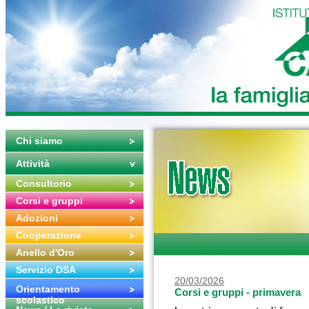
Chi siamo
Attività
Consultorio
Corsi e gruppi
Adozioni
Cooperazione
Anello d'Oro
Servizio DSA
20/03/2026
Orientamento
Corsi e gruppi - primavera
scolastico