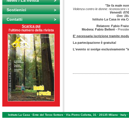
News / La rivista
"Se fa male non
Violenza contro le donne: riconoscere i se
Sostienici
Venerdì: 07/
Ore: 19.
Contatti
Istituto La Casa in via C
Scarica qui
Relatore: Fabio
Frais
Modera: Fabio Beller
è -
Preside
l'ultimo numero della rivista
E' necessaria iscrizione tramite mod
La partecipazione è gratuita!
L'evento si svolge esclusivamente "
Istituto La Casa · Ente del Terzo Settore · Via Pietro Colletta, 31 · 20135 Milano · Ital