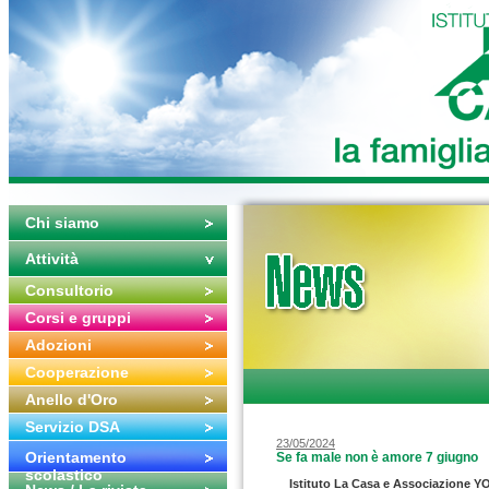
Chi siamo
Attività
Consultorio
Corsi e gruppi
Adozioni
Cooperazione
Anello d'Oro
Servizio DSA
23/05/2024
Orientamento
Se fa male non è amore 7 giugno
scolastico
Istituto La Casa e Associazione YO