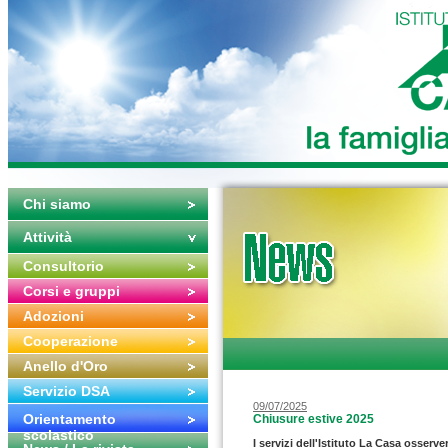
Chi siamo
Attività
Consultorio
Corsi e gruppi
Adozioni
Cooperazione
Anello d'Oro
Servizio DSA
09/07/2025
Orientamento
Chiusure estive 2025
scolastico
I
servizi dell'Istituto La Casa osserve