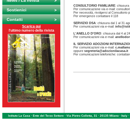
News / La rivista
CONSULTORIO FAMILIARE
: chiusura 
Per comunicazione via e-mail: consultori
Sostienici
Per
necessità,
rivolgersi al Consultorio 
Per
emergenze contattare il 118
Contatti
SERVIZIO DSA
: chiusura dal
1
al
31 ag
Scarica qui
Per comunicazioni via e-mail:
info@isti
l'ultimo numero della rivista
L'ANELLO D'ORO
:
chiusura dal 4 al 2
Per comunicazioni via e-mail:
anellodor
IL SERVIZIO ADOZIONI INTERNAZIO
Per comunicazioni via
e-mail:
c.mallam
oppure
segreteria@adozionilacasa.it
Per comunicazioni telefoniche: contatta
Istituto La Casa · Ente del Terzo Settore · Via Pietro Colletta, 31 · 20135 Milano · Ital