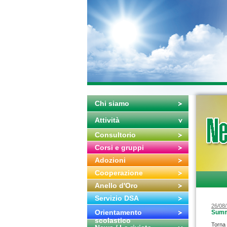
Chi siamo
Attività
Consultorio
Corsi e gruppi
Adozioni
Cooperazione
Anello d'Oro
Servizio DSA
26/08
Orientamento
Summ
scolastico
Torna