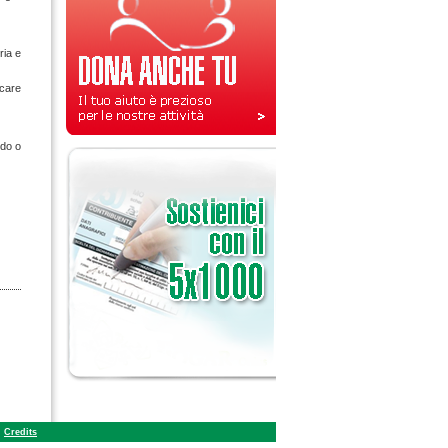
gria e
icare
ndo o
Credits