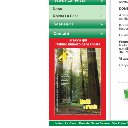
News / La rivista
adotti
News
DOMEN
A disp
Rivista La Casa
condiv
Sostienici
Il pra
l'occo
Contatti
La vil
Scarica qui
Preno
l'ultimo numero della rivista
telefo
c.mal
340 7
VI as
Gli op
Istituto La Casa · Ente del Terzo Settore · Via Pietro