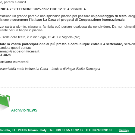
ve, parenti e amici!
ICA 7 SETTEMBRE 2025 dalle ORE 12.00 A VIGNOLA.
osizione un grande parco e una splendida piscina per passare un
pomeriggio di festa
, alle
isione e
sostenere l'Istituto La Casa e i progetti di Cooperazione internazionale.
nzo sarà a pic-nic, ciascuna famiglia può portare qualcosa da condividere. Da non diment
rrente per un bagno in piscina.
la, sede della festa, è in via Sega, 13 41058 Vignola (Mo)
tate la vostra partecipazione al più presto e comunuque entro il 4 settembre,
scrive
nando a questi contatti:
lamaci@adozionilacasa.it
61 4828
pettiamo numerosi!
eratori della sede Istituto La Casa – Imola e di Hogar Emilia-Romagna
Archivio NEWS
 Colletta, 31 · 20135 Milano · Italy · Tel. +39 02 55 18 92 02 · C.F. 06765920159
Privacy