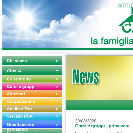
Chi siamo
Attività
Consultorio
Corsi e gruppi
Adozioni
Cooperazione
Anello d'Oro
Servizio DSA
20/03/2026
Orientamento
Corsi e gruppi - primavera
scolastico