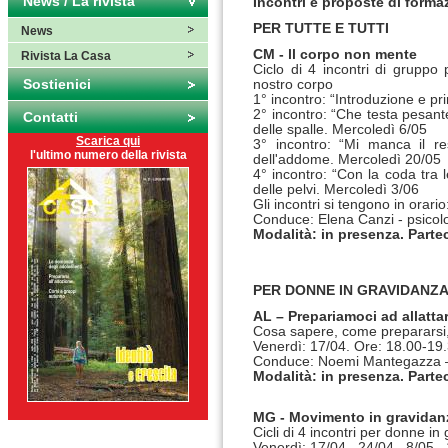
News / La rivista
Incontri e proposte di formaz
PER TUTTE E TUTTI
News
CM - ll corpo non mente
Rivista La Casa
Ciclo di 4 incontri di gruppo 
Sostienici
nostro corpo
1° incontro: “Introduzione e pr
2° incontro: “Che testa pesante!
Contatti
delle spalle. Mercoledì 6/05
Scarica qui
3° incontro: “Mi manca il res
l'ultimo numero della rivista
dell'addome. Mercoledì 20/05
4° incontro: “Con la coda tra 
delle pelvi. Mercoledì 3/06
Gli incontri si tengono in orari
Conduce: Elena Canzi - psicol
Modalità: in presenza. Parte
PER DONNE IN GRAVIDANZ
AL – Prepariamoci ad allatta
Cosa sapere, come prepararsi
Venerdì: 17/04. Ore: 18.00-19
Conduce: Noemi Mantegazza – 
Modalità: in presenza. Parte
MG - Movimento in gravidan
Cicli di 4 incontri per donne i
Venerdì: 17/04 24/04 8/05 