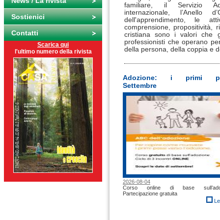
News / La rivista
familiare, il Servizio A
internazionale, l’Anello 
Sostienici
dell'apprendimento, le att
comprensione, propositività, r
Contatti
cristiana sono i valori che g
professionisti che operano per
Scarica qui
della persona, della coppia e de
l'ultimo numero della rivista
Adozione: i primi pa
Settembre
2026-08-04
Corso online di base sull’adoz
Partecipazione gratuita
Le