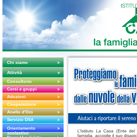
Chi siamo
Attività
Consultorio
Corsi e gruppi
Adozioni
Cooperazione
Anello d'Oro
Servizio DSA
Orientamento
L’Istituto La Casa (Ente del
scolastico
famiglia, accoglie il suo disagi