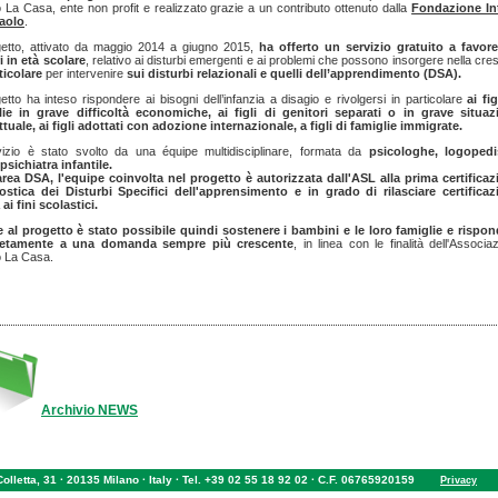
to La Casa, ente non profit e realizzato grazie a un contributo ottenuto dalla
Fondazione In
aolo
.
getto, attivato da maggio 2014 a giugno 2015,
ha offerto un servizio gratuito a favore
 in età scolare
, relativo ai disturbi emergenti e ai problemi che possono insorgere nella cres
ticolare
per intervenire
sui disturbi relazionali e quelli dell’apprendimento (DSA).
getto ha inteso rispondere ai bisogni dell’infanzia a disagio e rivolgersi in particolare
ai fig
lie in grave difficoltà economiche, ai figli di genitori separati o in grave situaz
ttuale, ai figli adottati con adozione internazionale, a figli di famiglie immigrate.
rvizio è stato svolto da una équipe multidisciplinare, formata da
psicologhe, logopedi
sichiatra infantile.
'area DSA, l'equipe coinvolta nel progetto è autorizzata dall'ASL alla prima certifica
ostica dei Disturbi Specifici dell'apprensimento e in grado di rilasciare certificaz
 ai fini scolastici.
e al progetto è stato possibile quindi sostenere i bambini e le loro famiglie e rispon
etamente a una domanda sempre più crescente
, in linea con le finalità dell'Associa
to La Casa.
Archivio NEWS
 Colletta, 31 · 20135 Milano · Italy · Tel. +39 02 55 18 92 02 · C.F. 06765920159
Privacy