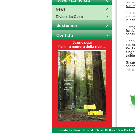
News / La rivista
Istitu
San P
News
Il pro
minori
Rivista La Casa
in par
Sostienici
Il pro
famig
confli
Contatti
Il se
Scarica qui
neurop
l'ultimo numero della rivista
Per l
diagn
valida
Grazi
concr
Istitu
Istituto La Casa · Ente del Terzo Settore · Via Pietro