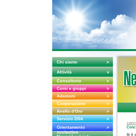
Chi siamo
Attività
Consultorio
Corsi e gruppi
Adozioni
Cooperazione
Anello d'Oro
Servizio DSA
13/07
Orientamento
Concl
scolastico
Si è 