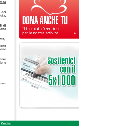
tesa
 dei
cita
,
li di
ione
sta,
zione
ione
dere
zione
Credits