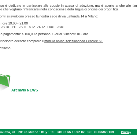
ppo è dedicato in particolare alle coppie in attesa di adozione, ma è aperto anche alle fam
ve che vogliano rinfrancarsi nella conoscenza della lingua di origine dei propri figli.
contri si svolgono presso la nostra sede di via Lattuada 14 a Milano:
: ore 19.00 - 21.00
 26/10 9/11 23/11 7/12 21/12 11/01 25/01
a pagamento: € 100,00 a persona. Cicli di 8 incontri di 2 ore
rtecipare occorre compilare il
modulo online selezionando il codice S1
ettiamo!
Archivio NEWS
 Colletta, 31 · 20135 Milano · Italy · Tel. +39 02 55 18 92 02 · C.F. 06765920159
Privacy