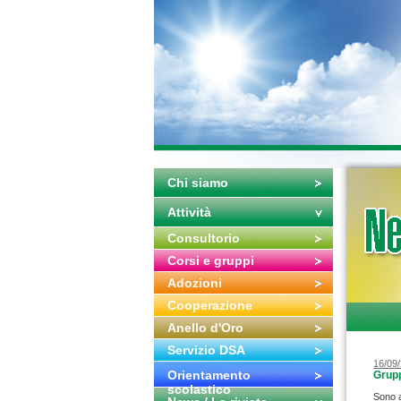
Chi siamo
Attività
Consultorio
Corsi e gruppi
Adozioni
Cooperazione
Anello d'Oro
Servizio DSA
16/09
Orientamento
Grupp
scolastico
Sono a