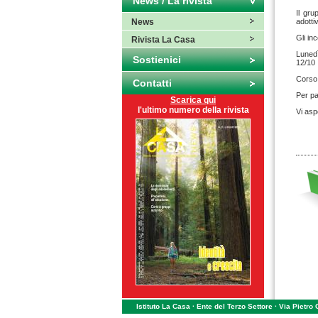
News / La rivista
Il gru
News
adotti
Gli in
Rivista La Casa
Lunedì
Sostienici
12/10
Corso 
Contatti
Per pa
Scarica qui
l'ultimo numero della rivista
Vi asp
Istituto La Casa · Ente del Terzo Settore · Via Pietro