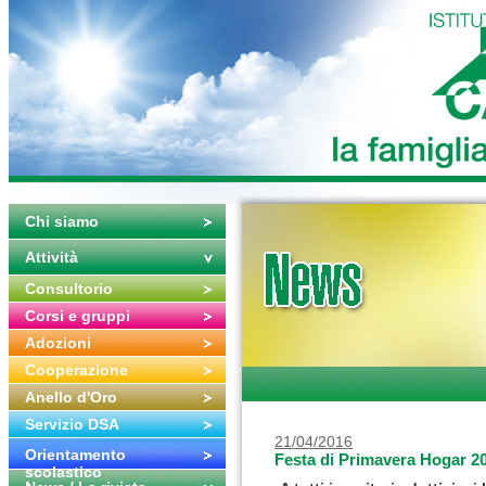
Chi siamo
Attività
Consultorio
Corsi e gruppi
Adozioni
Cooperazione
Anello d'Oro
Servizio DSA
21/04/2016
Orientamento
Festa di Primavera Hogar 2
scolastico