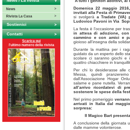
News / La rivista
A tutti i genitori adottivi, a
Domenica 22 maggio 2016, d
News
invitati alla Festa di Primav
Rivista La Casa
si svolgerà
a Tradate (VA) 
Ludovico Pavoni in Via Sopr
Sostienici
La festa è l’occasione per tra
in attesa di adozione, con
Contatti
cammino e con amici e pa
Scarica qui
gioioso all’insegna della solidar
l'ultimo numero della rivista
Durante la mattina per i rag
guidato da un esperto dello staff
scolare ci saranno giochi e i
quattro chiacchiere in tranquill
Per chi lo desiderasse alle 
Messa, quindi pranzeremo
dall’Associazione Hogar Onlu
salame e pane nutella. Verrann
all’arrivo ricordatevi di 
sostenere le spese della fest
Nel primo pomeriggio
verrann
arrivati in Italia dal magg
sorpresa:
Il Magico Bart presenta
A conclusione della giornata
dalle mamme volonterose.