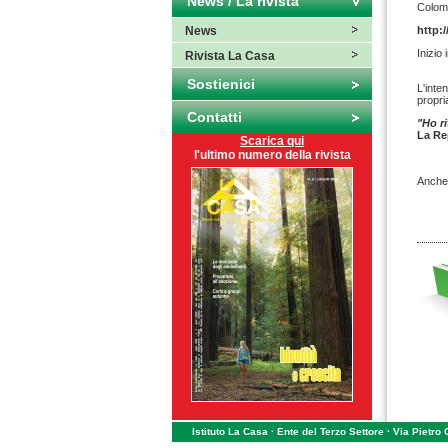
News / La rivista
Colomb
News
http:
Inizio
Rivista La Casa
Sostienici
L'inte
propri
Contatti
"Ho r
La Re
Scarica qui
l'ultimo numero della rivista
Anche 
Istituto La Casa · Ente del Terzo Settore · Via Pietro