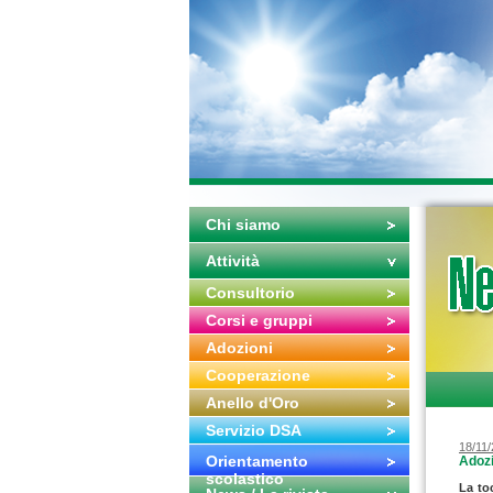
Chi siamo
Attività
Consultorio
Corsi e gruppi
Adozioni
Cooperazione
Anello d'Oro
Servizio DSA
18/11
Orientamento
Adozi
scolastico
La to