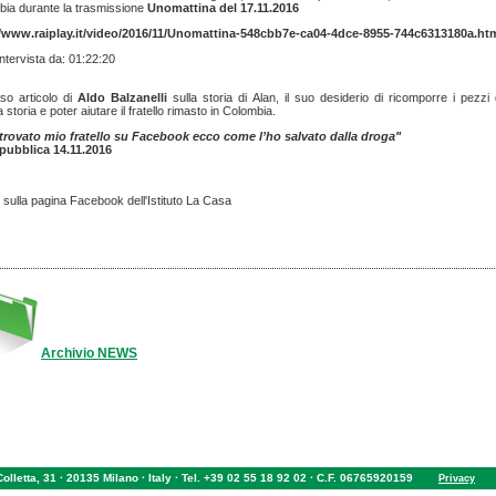
ia durante la trasmissione
Unomattina del 17.11.2016
//www.raiplay.it/video/2016/11/Unomattina-548cbb7e-ca04-4dce-8955-744c6313180a.ht
 intervista da: 01:22:20
nso articolo di
Aldo Balzanelli
sulla storia di Alan, il suo desiderio di ricomporre i pezzi 
a storia e poter aiutare il fratello rimasto in Colombia.
itrovato mio fratello su Facebook ecco come l’ho salvato dalla droga"
pubblica 14.11.2016
sulla pagina Facebook dell'Istituto La Casa
Archivio NEWS
 Colletta, 31 · 20135 Milano · Italy · Tel. +39 02 55 18 92 02 · C.F. 06765920159
Privacy