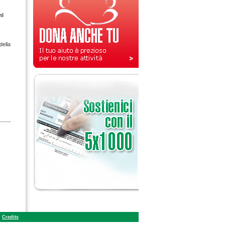
ml
della
Credits