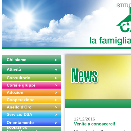
Chi siamo
Attività
Consultorio
Corsi e gruppi
Adozioni
Cooperazione
Anello d'Oro
Servizio DSA
12/12/2016
Orientamento
Venite a conoscerci!
scolastico