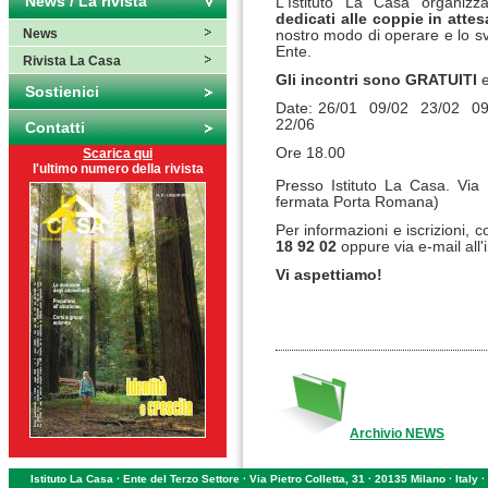
News / La rivista
L'Istituto La Casa organizz
dedicati alle coppie
in atte
News
nostro modo di operare e lo sv
Ente.
Rivista La Casa
Gli incontri sono GRATUITI
Sostienici
Date: 26/01 09/02 23/02 0
22/06
Contatti
Ore 18.00
Scarica qui
l'ultimo numero della rivista
Presso Istituto La Casa. Vi
fermata Porta Romana)
Per informazioni e iscrizioni, 
18 92 02
oppure via e-mail all'
Vi aspettiamo!
Archivio NEWS
Istituto La Casa · Ente del Terzo Settore · Via Pietro Colletta, 31 · 20135 Milano · Ital