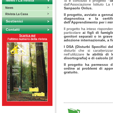
News / La rivista
Si è concluso il progetto
"Se
dall'Associazione Istituto La
News
Sanpaolo Onlus.
Rivista La Casa
Il progetto, avviato a genna
diagnostica e
la cert
Sostienici
dell’Apprendimento per i min
ll progetto ha inteso rispondere
Contatti
particolare
ai figli di famigl
Scarica qui
genitori separati o in grave 
l'ultimo numero della rivista
adozione internazionale, a fi
I DSA (Disturbi Specifici d
disturbi che si caratterizza
nell’utilizzare
le abilità di l
disortografia) e di calcolo (d
Il progetto ha permesso 
ordine ai problemi di appr
gratuito.