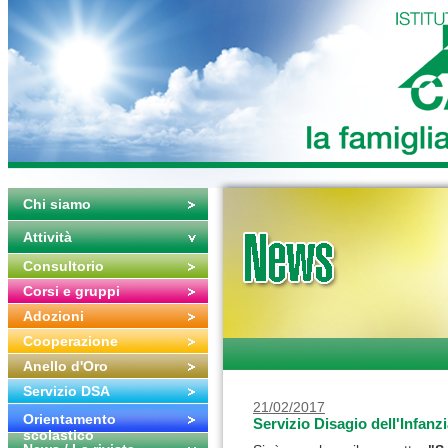
Chi siamo
Attività
Consultorio
Corsi e gruppi
Adozioni
Cooperazione
Anello d'Oro
Servizio DSA
21/02/2017
Orientamento
Servizio Disagio dell'Infanz
scolastico