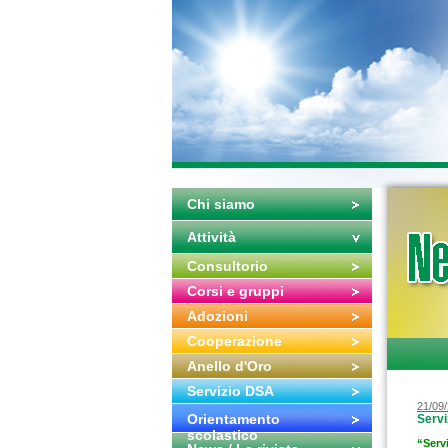
Chi siamo
Attività
Consultorio
Corsi e gruppi
Adozioni
Cooperazione
Anello d'Oro
Servizio DSA
21/09
Orientamento
Servi
scolastico
“Servi