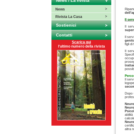
News / La rivista
News
Ripar
dell’
Rivista La Casa
Il se
Sostienici
Il ser
super
Contatti
Il ser
genito
Scarica qui
figli di
l'ultimo numero della rivista
Il ser
Specif
occu
prose
tratt
possib
Perco
Il ser
logop
secon
Dopo u
profes
Neurop
Neuro
Psico
abilit
calcol
Neuro
certif
altra 