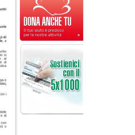
urbi
uole
igli
di
le
, a
turbo
io si
e al
i di
stica
oga e
tici,
con i
delle
 e di
e con
to) o