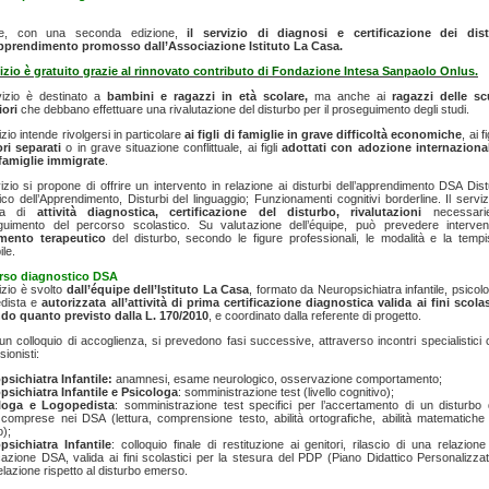
te, con una seconda edizione,
il servizio di diagnosi e certificazione dei dist
apprendimento promosso dall’Associazione Istituto La Casa.
rvizio è gratuito grazie al rinnovato contributo di Fondazione Intesa Sanpaolo Onlus.
vizio è destinato a
bambini e ragazzi in età scolare,
ma anche ai
ragazzi delle sc
iori
che debbano effettuare una rivalutazione del disturbo per il proseguimento degli studi.
vizio intende rivolgersi in particolare
ai figli di famiglie in grave difficoltà economiche
, ai f
ri separati
o in grave situazione conflittuale, ai figli
adottati con adozione internaziona
famiglie immigrate
.
vizio si propone di offrire un intervento in relazione ai disturbi dell’apprendimento DSA Dis
ico dell’Apprendimento, Disturbi del linguaggio; Funzionamenti cognitivi borderline. Il serviz
pa di
attività diagnostica, certificazione del disturbo, rivalutazioni
necessari
guimento del percorso scolastico. Su valutazione dell’équipe, può prevedere intervent
amento terapeutico
del disturbo, secondo le figure professionali, le modalità e la tempi
ile.
rso diagnostico DSA
vizio è svolto
dall’équipe dell’Istituto La Casa
, formato da Neuropsichiatra infantile, psicol
edista e
autorizzata all’attività di prima certificazione diagnostica valida ai fini scolas
do quanto previsto dalla L. 170/2010
, e coordinato dalla referente di progetto.
n colloquio di accoglienza, si prevedono fasi successive, attraverso incontri specialistici 
sionisti:
sichiatra Infantile:
anamnesi, esame neurologico, osservazione comportamento;
psichiatra Infantile e Psicologa
: somministrazione test (livello cognitivo);
loga e Logopedista
: somministrazione test specifici per l’accertamento di un disturbo 
à comprese nei DSA (lettura, comprensione testo, abilità ortografiche, abilità matematiche
o);
psichiatra Infantile
: colloquio finale di restituzione ai genitori, rilascio di una relazion
icazione DSA, valida ai fini scolastici per la stesura del PDP (Piano Didattico Personalizza
relazione rispetto al disturbo emerso.