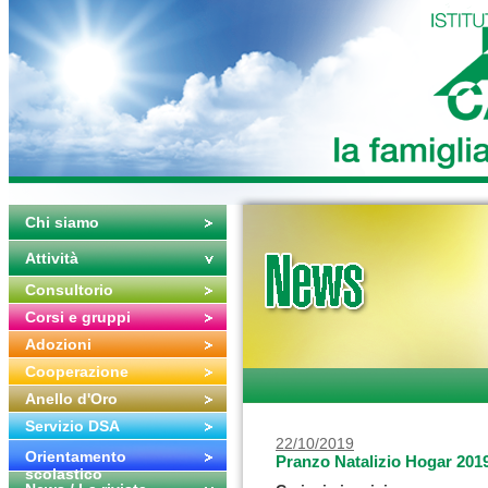
Chi siamo
Attività
Consultorio
Corsi e gruppi
Adozioni
Cooperazione
Anello d'Oro
Servizio DSA
22/10/2019
Orientamento
Pranzo Natalizio Hogar 201
scolastico