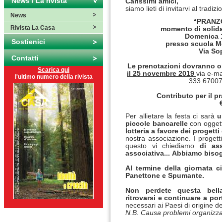
News / La rivista
Carissimi amici,
siamo lieti di invitarvi al tradizi
News
“PRANZ
Rivista La Casa
momento di solidar
Domenica 1
Sostienici
presso scuola Me
Via So
Contatti
Le prenotazioni dovranno o
Scarica qui
il
25 novembre 2019
via e-ma
l'ultimo numero della rivista
333 67007
Contributo per il p
Per allietare la festa ci sarà
u
piccole bancarelle
con oggett
lotteria
a
favore dei progetti
nostra associazione. I proget
questo vi chiediamo
di asso
associativa...
Abbiamo bisogn
Al termine della giornata 
Panettone e Spumante.
Non perdete questa bella
ritrovarsi e continuare a po
necessari ai Paesi di origine dei
N.B. Causa problemi organizzat