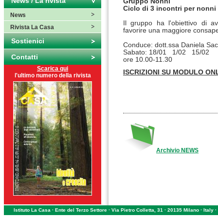
News / La rivista
Gruppo Nonni
Ciclo di 3 incontri per nonni 
News
Il gruppo ha l'obiettivo di a
Rivista La Casa
favorire una maggiore consapev
Sostienici
Conduce: dott.ssa Daniela Sa
Sabato: 18/01 1/02 15/02
Contatti
ore 10.00-11.30
Scarica qui
ISCRIZIONI SU MODULO ONL
l'ultimo numero della rivista
Archivio NEWS
Istituto La Casa · Ente del Terzo Settore · Via Pietro Colletta, 31 · 20135 Milano · Ital