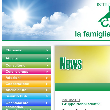
Chi siamo
Attività
Consultorio
Corsi e gruppi
Adozioni
Cooperazione
Anello d'Oro
Servizio DSA
23/10/2019
Orientamento
Gruppo Nonni adottivi
scolastico