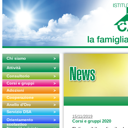
Chi siamo
Attività
Consultorio
Corsi e gruppi
Adozioni
Cooperazione
Anello d'Oro
Servizio DSA
15/11/2019
Orientamento
Corsi e gruppi 2020
scolastico