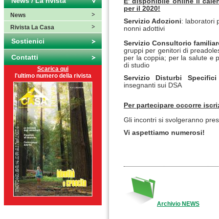
News / La rivista
E' disponibile online il cale
per il 2020!
News
Servizio Adozioni
: laboratori
Rivista La Casa
nonni adottivi
Sostienici
Servizio Consultorio familiar
gruppi per genitori di preadoles
Contatti
per la coppia; per la salute e
di studio
Scarica qui
l'ultimo numero della rivista
Servizio Disturbi Specific
insegnanti sui DSA
Per partecipare occorre iscr
Gli incontri si svolgeranno pres
Vi aspettiamo numerosi!
Archivio NEWS