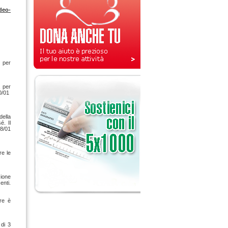
deo-
i per
a per
20/01
della
é. Il
18/01
re le
zione
enti.
re è
di 3