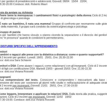
ri per genitori di preadolescenti e adolescenti. Giovedì: 08/04 15/04 22/04.
8.30-20.00 Conduce: dott. Roberto Mauri
ste da avviare su richiesta
Vivere bene la menopausa: i cambiamenti fisici e psicologici della donna
Ciclo di 2 inc
 di ginecologa e psicologa
È nato un bambino, è nata una mamma!
Gruppo di confronto per neomamme sulle gioie
e della maternità. Il gruppo sarà condotto da ostetrica/ginecologa e psicologa
Gruppo di parola
 per bambini che hanno vissuto o stanno vivendo la separazione o il divorzio dei genitor
re “in presenza” quando le condizioni lo permetteranno.
-
DISTURBI SPECIFICI DELL'APPRENDIMENTO
nitori
Bambini e ragazzi alle prese con la didattica a distanza: come e quanto supportarli?
di 2 incontri per genitori. Lunedì: 18/01 25/01. Ore: 20.30-22.00
e: dott.ssa Sara Schiavini
enitori e DSA
Come aiutare i ragazzi, come relazionarsi con gli insegnanti. Ciclo di 2 incontr
ri di figli con certificazione DSA. Martedì 23/03 - giovedì 25/03. Ore: 21.00-22.30
e: dott.ssa Viviana Rossetti
nsegnanti
 La comprensione del testo.
Conoscere e comprendere i meccanismi alla base d
nsione del testo per sostenere gli alunni nello studio e nell’acquisizione di adeguate strat
i 2 incontri
per insegnanti.
Giovedì: 21/01 28/01. Ore: 17.30-19.00
e: dott.ssa Viviana Rossetti
Come leggere, interpretare e applicare le relazioni DSA.
Dalla teoria alla pratica, suggeri
azioni. Ciclo di 2 incontri
per insegnanti.
Giovedì: 11/02 18/02
7.30-19.00. Conduce: dott.ssa Viviana Rossetti