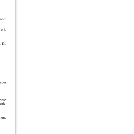
ontri
 e le
i. Da
i per
ella
egie.
menti