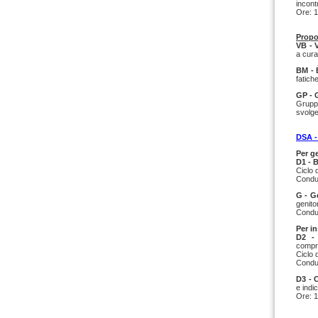
incont
Ore: 1
Propo
VB - 
a cura
BM - 
fatich
GP - 
Gruppo
svolge
DSA 
Per ge
D1 - 
Ciclo 
Conduc
G - G
genito
Conduc
Per i
D2 -
compre
Ciclo d
Conduc
D3 - 
e indic
Ore: 1