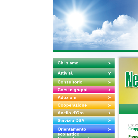
Chi siamo
Attività
Consultorio
Corsi e gruppi
Adozioni
Cooperazione
Anello d'Oro
Servizio DSA
02/12
Orientamento
Grupp
scolastico
Propo