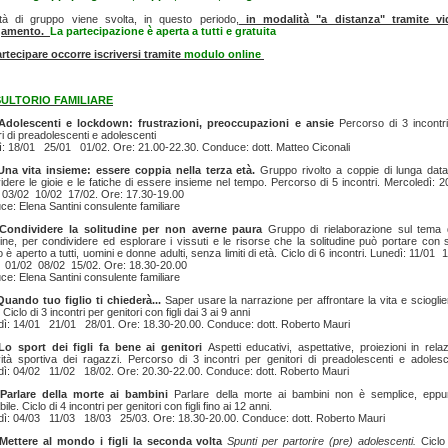
vità di gruppo viene svolta, in questo periodo,
in modalità "a distanza" tramite vi
egamento.
La partecipazione è aperta a tutti e gratuita
rtecipare occorre iscriversi tramite
modulo online
ULTORIO FAMILIARE
Adolescenti e lockdown: frustrazioni, preoccupazioni e ansie
Percorso di 3 incontr
ri di preadolescenti e adolescenti
: 18/01 25/01 01/02. Ore: 21.00-22.30. Conduce: dott. Matteo Ciconali
Una vita insieme: essere coppia nella terza età.
Gruppo rivolto a coppie di lunga dat
idere le gioie e le fatiche di essere insieme nel tempo. Percorso di 5 incontri. Mercoledì: 
 03/02 10/02 17/02. Ore: 17.30-19.00
e: Elena Santini consulente familiare
Condividere la solitudine per non averne paura
Gruppo di rielaborazione sul tema 
dine, per condividere ed esplorare i vissuti e le risorse che la solitudine può portare con s
 è aperto a tutti, uomini e donne adulti, senza limiti di età. Ciclo di 6 incontri. Lunedì: 11/01 
 01/02 08/02 15/02. Ore: 18.30-20.00
e: Elena Santini consulente familiare
Quando tuo figlio ti chiederà...
Saper usare la narrazione per affrontare la vita e scioglie
Ciclo di 3 incontri per genitori con figli dai 3 ai 9 anni
ì: 14/01 21/01 28/01. Ore: 18.30-20.00. Conduce: dott. Roberto Mauri
Lo sport dei figli fa bene ai genitori
Aspetti educativi, aspettative, proiezioni in rela
tività sportiva dei ragazzi. Percorso di 3 incontri per genitori di preadolescenti e adolesc
ì: 04/02 11/02 18/02. Ore: 20.30-22.00. Conduce: dott. Roberto Mauri
Parlare della morte ai bambini
Parlare della morte ai bambini non è semplice, eppu
bile. Ciclo di 4 incontri per genitori con figli fino ai 12 anni.
dì: 04/03 11/03 18/03 25/03. Ore: 18.30-20.00. Conduce: dott. Roberto Mauri
Mettere al mondo i figli la seconda volta
Spunti per partorire (pre) adolescenti.
Ciclo 