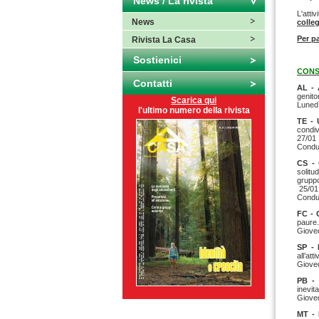
News / La rivista
L'atti
News
coll
Per pa
Rivista La Casa
Sostienici
CONS
Contatti
AL - 
genito
Scarica qui
Lunedì
l'ultimo numero della rivista
TE - 
condiv
27/01
Conduc
CS - 
solitu
gruppo
25/01
Conduc
FC - 
paure. 
Gioved
SP - 
all’at
Gioved
PB - 
inevita
Giove
MT - 