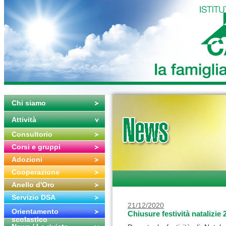
Chi siamo
Attività
Consultorio
Corsi e gruppi
Adozioni
Cooperazione
Anello d'Oro
Servizio DSA
21/12/2020
Orientamento
Chiusure festività natalizie 
scolastico