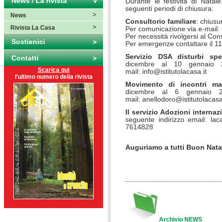
News / La rivista
Durante le festività di Natale
seguenti periodi di chiusura:
News
Consultorio familiare
: chius
Rivista La Casa
Per comunicazione via e-mail:
Per necessità rivolgersi al Con
Sostienici
Per emergenze contattare il 1
Servizio DSA disturbi spec
Contatti
dicembre al 10 gennaio 2
Scarica qui
mail:
info@istitutolacasa.it
l'ultimo numero della rivista
Movimento di incontri mat
dicembre al 6 gennaio 2
mail:
anellodoro@istitutolacasa
Il servizio Adozioni internaz
seguente indirizzo email:
lac
7614828
Auguriamo a tutti Buon Nat
Archivio NEWS