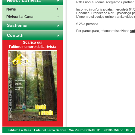
News / La rivista
Riflessioni su come scegliamo il partner p
News
Incontro in un'unica data: mercoledì 04/
Conduce: Francesca Neri - psicologa p
Rivista La Casa
L'incontro si svolge online tramite video
€ 25 a persona
Sostienici
Per partecipare, effettuare iscrizione
su
Contatti
Scarica qui
l'ultimo numero della rivista
Istituto La Casa · Ente del Terzo Settore · Via Pietro Colletta, 31 · 20135 Milano · Ital