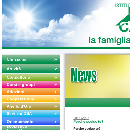
Chi siamo
Attività
Consultorio
Corsi e gruppi
Adozioni
Cooperazione
Anello d'Oro
Servizio DSA
28/02/2022
Orientamento
Perché scelgo te?
scolastico
Perché scelgo te?