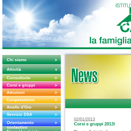
Chi siamo
Attività
Consultorio
Corsi e gruppi
Adozioni
Cooperazione
Anello d'Oro
Servizio DSA
02/01/2013
Orientamento
Corsi e gruppi 2013!
scolastico