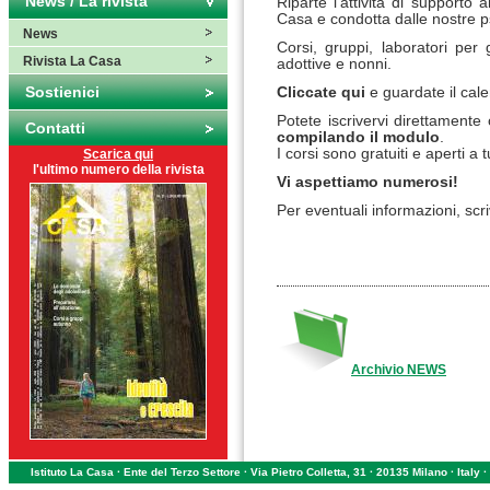
News / La rivista
Riparte l'attività di supporto a
Casa e condotta dalle nostre p
News
Corsi, gruppi, laboratori per 
Rivista La Casa
adottive e nonni.
Sostienici
Cliccate qui
e guardate il cale
Potete iscrivervi direttamente 
Contatti
compilando il modulo
.
I corsi sono gratuiti e aperti a tu
Scarica qui
l'ultimo numero della rivista
Vi aspettiamo numerosi!
Per eventuali informazioni, scr
Archivio NEWS
Istituto La Casa · Ente del Terzo Settore · Via Pietro Colletta, 31 · 20135 Milano · Ital