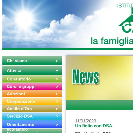
Chi siamo
Attività
Consultorio
Corsi e gruppi
Adozioni
Cooperazione
Anello d'Oro
Servizio DSA
11/01/2023
Orientamento
Un figlio con DSA
scolastico