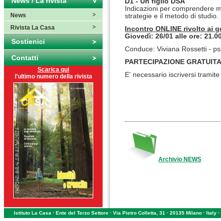
News / La rivista
D1
- Un figlio
DSA
Indicazioni per comprendere m
News
strategie e il metodo di studio.
Rivista La Casa
Incontro ONLINE
rivolto
ai
g
Giovedì: 26/01 alle o
re:
21.0
Sostienici
Conduce: Viviana Rossetti -
ps
Contatti
PARTECIPAZIONE GRATUIT
Scarica qui
E' necessario iscriversi tramit
l'ultimo numero della rivista
Archivio NEWS
Istituto La Casa · Ente del Terzo Settore · Via Pietro Colletta, 31 · 20135 Milano · Ital