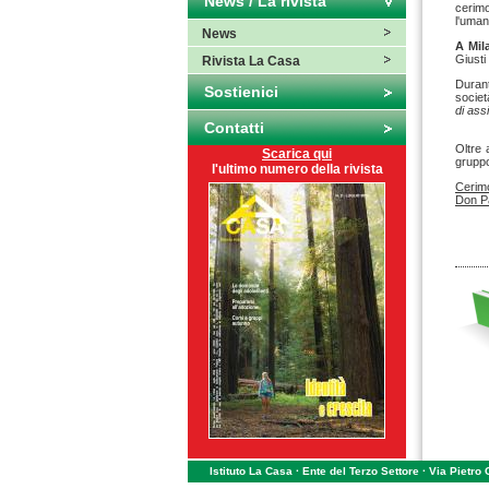
News / La rivista
cerim
l'uman
News
A Mi
Giusti 
Rivista La Casa
Durant
Sostienici
società
di ass
Contatti
Oltre 
Scarica qui
gruppo
l'ultimo numero della rivista
Cerimo
Don Pa
Istituto La Casa · Ente del Terzo Settore · Via Pietro