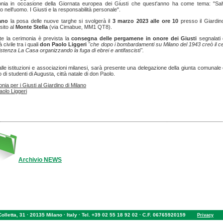
onia in occasione della Giornata europea dei Giusti che quest'anno ha come tema: "Sal
o nell'uomo. I Giusti e la responsabilità personale".
lano
la posa delle nuove targhe si svolgerà il
3 marzo 2023 alle ore 10
presso il Giardin
sito al
Monte Stella
(via Cimabue, MM1 QT8).
e la cerimonia è prevista la
consegna delle pergamene
in onore dei Giusti
segnalati 
 civile tra i quali
don Paolo Liggeri
"che dopo i bombardamenti su Milano del 1943 creò il c
istenza La Casa organizzando la fuga di ebrei e antifascisti".
alle istituzioni e associazioni milanesi, sarà presente una delegazione della giunta comunale
 di studenti di Augusta, città natale di don Paolo.
nia per i Giusti al Giardino di Milano
olo Liggeri
Archivio NEWS
 Colletta, 31 · 20135 Milano · Italy · Tel. +39 02 55 18 92 02 · C.F. 06765920159
Privacy