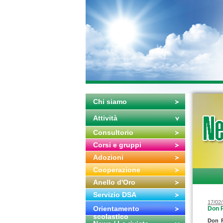
Chi siamo
Attività
Consultorio
Corsi e gruppi
Adozioni
Cooperazione
Anello d'Oro
Servizio DSA
17/02
Orientamento
Don P
scolastico
Don P