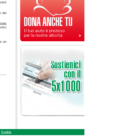
vare
o dei
dalla
entro
 e un
Credits