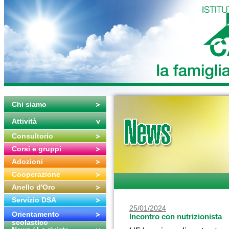
Chi siamo
Attività
Consultorio
Corsi e gruppi
Adozioni
Cooperazione
Anello d'Oro
Servizio DSA
25/01/2024
Orientamento
Incontro con nutrizionista
scolastico