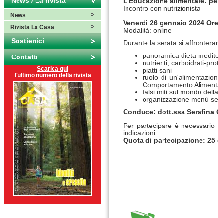
News / La rivista
L’Educazione alimentare:
pe
Incontro con nutrizionista
News
Venerdì 26 gennaio 2024 Ore
Rivista La Casa
Modalità: online
Sostienici
Durante la serata si affrontera
panoramica dieta medit
Contatti
nutrienti, carboidrati-pro
Scarica qui
piatti sani
l'ultimo numero della rivista
ruolo di un'alimentazion
Comportamento Aliment
falsi miti sul mondo dell
organizzazione menù sett
Conduce: dott.ssa Serafina C
Per partecipare è necessario 
indicazioni.
Quota di partecipazione: 25