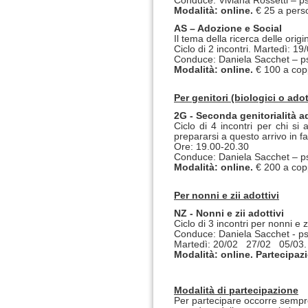
Conduce: Viviana Rossetti – p
Modalità: online.
€ 25 a pers
AS – Adozione e Social
Il tema della ricerca delle origi
Ciclo di 2 incontri. Martedì: 
Conduce: Daniela Sacchet – p
Modalità: online.
€ 100 a cop
Per genitori (biologici o adot
2G - Seconda genitorialità a
Ciclo di 4 incontri per chi si
prepararsi a questo arrivo in
Ore: 19.00-20.30
Conduce: Daniela Sacchet – p
Modalità: online.
€ 200 a cop
Per nonni e zii adottivi
NZ - Nonni e zii adottivi
Ciclo di 3 incontri per nonni e zi
Conduce: Daniela Sacchet - ps
Martedì: 20/02 27/02 05/03. 
Modalità: online. Partecipaz
Modalità di partecipazione
Per partecipare occorre sempre 