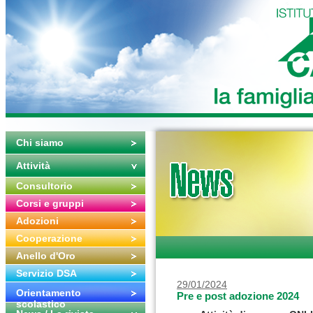
Chi siamo
Attività
Consultorio
Corsi e gruppi
Adozioni
Cooperazione
Anello d'Oro
Servizio DSA
29/01/2024
Orientamento
Pre e post adozione 2024
scolastico