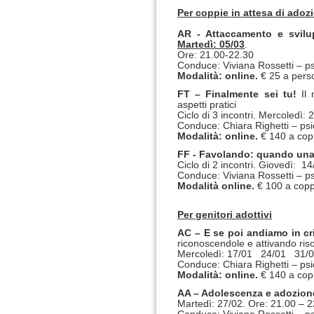
Per coppie in attesa di adoz
AR - Attaccamento e svilup
Martedì: 05/03
.
Ore: 21.00-22.30
Conduce: Viviana Rossetti – p
Modalità: online.
€ 25 a pers
FT – Finalmente sei tu!
Il
aspetti pratici
Ciclo di 3 incontri. Mercoled
Conduce: Chiara Righetti – ps
Modalità: online.
€ 140 a cop
FF - Favolando: quando una 
Ciclo di 2 incontri. Giovedì: 
Conduce: Viviana Rossetti – p
Modalità online.
€ 100 a copp
Per genitori adottivi
AC – E se poi andiamo in cr
riconoscendole e attivando risor
Mercoledì: 17/01 24/01 31/0
Conduce: Chiara Righetti – ps
Modalità: online.
€ 140 a cop
AA – Adolescenza e adozion
Martedì: 27/02. Ore: 21.00 – 2