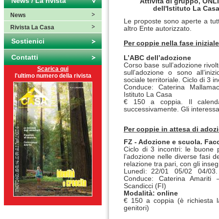
News / La rivista
Attività di gruppo, ONL
dell'Istituto La Cas
News
Le proposte sono aperte a tutt
Rivista La Casa
altro Ente autorizzato.
Sostienici
Per coppie nella fase inizial
Contatti
L’ABC dell’adozione
Corso base sull’adozione rivol
Scarica qui
sull’adozione o sono all’inizi
l'ultimo numero della rivista
sociale territoriale. Ciclo di 3 i
Conduce: Caterina Mallamaci
Istituto La Casa
€ 150 a coppia. Il calendar
successivamente. Gli interessa
Per coppie in attesa di adozi
FZ - Adozione e scuola. Fac
Ciclo di 3 incontri: le buone p
l’adozione nelle diverse fasi dei
relazione tra pari, con gli inseg
Lunedì: 22/01 05/02 04/03. 
Conduce: Caterina Amariti 
Scandicci (FI)
Modalità: online
€ 150 a coppia (è richiesta la
genitori)