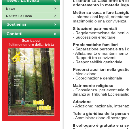
News / La rivista
L’Istituto La Casa offre un
c
orientamento
in
materia leg
News
Metter
su
casa
e fare famigli
Rivista La Casa
- Informazioni legali, orientamen
matrimonio o una convivenza
Sostienici
Situazioni patrimoniali
- Regolamentazione dei beni 
Contatti
- Successioni ereditarie
Scarica qui
l'ultimo numero della rivista
Problematiche
familiari
- Separazione personale tra i
c
- Affidamento e mantenimento
- Rapporti tra
conviventi
- Responsabilità
genitoriale
Percorsi
ausiliari nella
gesti
- Mediazione
- Coordinazione genitoriale
Matrimonio religioso
- Consulenza per eventuale rich
dinanzi ai Tribunali Ecclesiastic
Adozione
- Adozione: nazionale,
internaz
Tutela giuridica della perso
- Amministrazione di sostegno
Il colloquio è
gratuito e si s