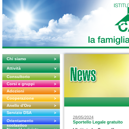
Chi siamo
Attività
Consultorio
Corsi e gruppi
Adozioni
Cooperazione
Anello d'Oro
Servizio DSA
28/05/2024
Orientamento
Sportello Legale gratuito
scolastico