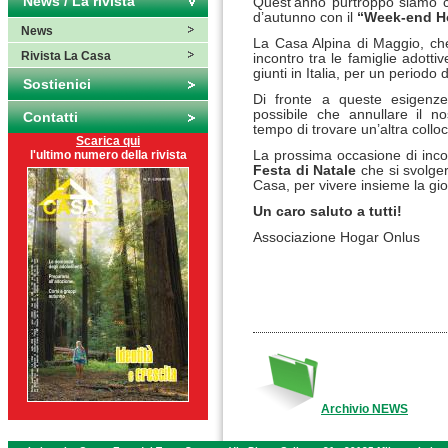
News / La rivista
Quest’anno purtroppo siamo c
d’autunno con il
“Week-end H
News
La Casa Alpina di Maggio, ch
Rivista La Casa
incontro tra le famiglie adotti
giunti in Italia, per un periodo
Sostienici
Di fronte a queste esigenze 
possibile che annullare il n
Contatti
tempo di trovare un’altra collo
Scarica qui
l'ultimo numero della rivista
La prossima occasione di incon
Festa di Natale
che si svolger
Casa, per vivere insieme la gio
Un caro saluto a tutti!
Associazione Hogar Onlus
Archivio NEWS