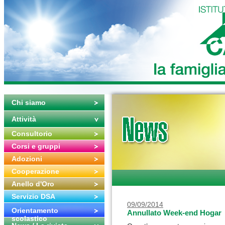
Chi siamo
Attività
Consultorio
Corsi e gruppi
Adozioni
Cooperazione
Anello d'Oro
Servizio DSA
09/09/2014
Orientamento
Annullato Week-end Hogar
scolastico