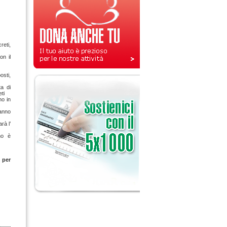
reti,
on il
sti,
ta di
ti
no in
ranno
rà l’
no è
 per