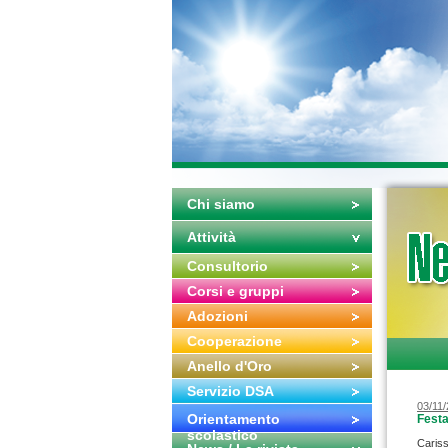
Chi siamo
Attività
Consultorio
Corsi e gruppi
Adozioni
Cooperazione
Anello d'Oro
Servizio DSA
03/11
Orientamento
Festa
scolastico
Cariss