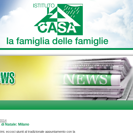
/2014
 di Natale: Milano
imi, eccoci giunti al tradizionale appuntamento con la