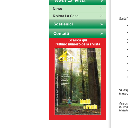
News / La rivista
News
Rivista La Casa
Sarà l
Sostienici
Contatti
Scarica qui
l'ultimo numero della rivista
Vi as
trasc
Assoc
Il Pre
Natal