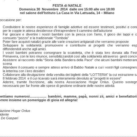
FESTA di NATALE
Domenica 30 Novembre 2014 dalle ore 15:00 alle ore 18:00
nel salone dell’Istituto La Casa in Via Lattuada, 14 – Milano
’occasione per:
Condividere le nostre esperienze di famiglie adottive ed essere testimoni, positivi e conc
per le coppie in attesa desiderose d’intraprendere il cammino dell’adozione
Far giocare e divertire i nostri bambini con la pesca con l’amo, il gioco dei tappi e c
consueto “pozzo” e la tradizionale “Tombola”
Poter fare acquisti natalizi grazie alle varie creazioni artigianali che verranno proposte
Sviluppare la solidarietà: promuovere e contribuire ai progetti che verranno espo
diffondendoli anche agli amici.
I vostri bambini potranno consegnare la scatoletta, che è stata loro donata alla Fes
Primavera, con le loro rinunce, sensibilizzandoli così alla solidarietà attraverso gesti concre
Assistere al racconto della “Storia della Bandiera della Pace” che alcuni bambini metteran
scena
Attendere il consueto e sempre atteso arrivo di Babbo Natale a cui i vostri figli consegne
la letterina con i loro desideri
Collaborare alla divulgazione della vendita dei biglietti della “LOTTERIA” la cui estrazione sa
8 febbraio 2014 e il cui ricavato sarà interamente devoluto ai “progetti in essere”
Aderire, tramite l’iscrizione, alla nostra Associazione Hogar Onlus. Questo sosteg
necessario per far fronte alle spese di gestione ordinarie delle nostre attività
pettiamo numerosi…………… bambini, mamme, papà, nonni zii, amici e benefattori
orrere insieme un pomeriggio di gioia ed allegria!
iazione Hogar Onlus
sidente
e De Gaspari