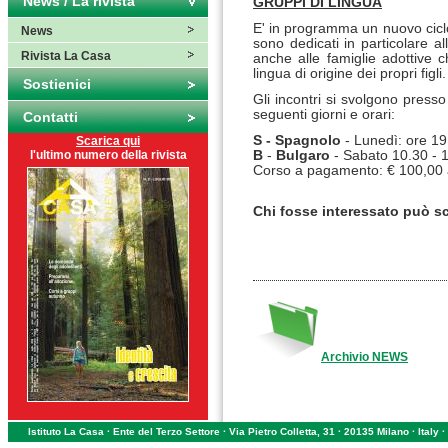
News / La rivista
GRUPPI DI LINGUA
E' in programma un nuovo ciclo 
News
sono dedicati in particolare a
Rivista La Casa
anche alle famiglie adottive c
lingua di origine dei propri figli.
Sostienici
Gli incontri si svolgono press
seguenti giorni e orari:
Contatti
S -
Spagnolo
- Lunedì: ore 19
Scarica qui
l'ultimo numero della rivista
B
-
Bulgaro
- Sabato 10.30 - 
Corso a pagamento: € 100,00 a p
Chi fosse interessato può sc
Archivio NEWS
Istituto La Casa · Ente del Terzo Settore · Via Pietro Colletta, 31 · 20135 Milano · Ital