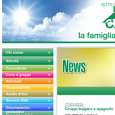
Chi siamo
Attività
Consultorio
Corsi e gruppi
Adozioni
Cooperazione
Anello d'Oro
Servizio DSA
27/01/2015
Orientamento
Gruppi bulgaro e spagnolo
scolastico